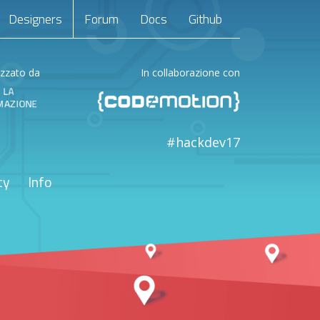
Designers
Forum
Docs
Github
izzato da
In collaborazione con
#hackdev17
ty
Info