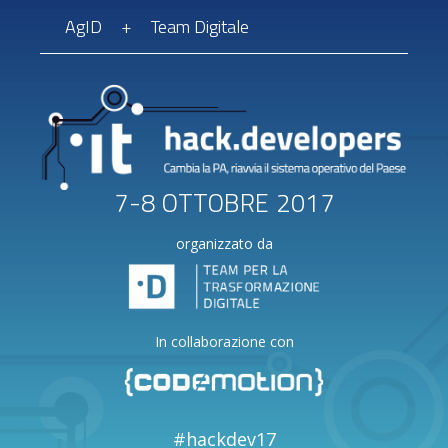
Main
Skip
Skip
AgID
+
Team Digitale
Content
to
to
primary
content
navigation
7-8 OTTOBRE 2017
organizzato da
In collaborazione con
#hackdev17